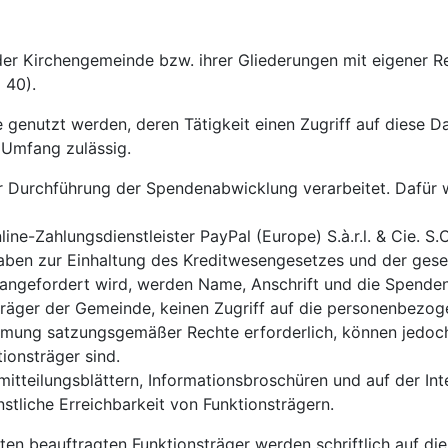
r Kirchengemeinde bzw. ihrer Gliederungen mit eigener Re
 40).
genutzt werden, deren Tätigkeit einen Zugriff auf diese D
n Umfang zulässig.
ur Durchführung der Spendenabwicklung verarbeitet. Daf
ine-Zahlungsdienstleister PayPal (Europe) S.à.r.l. & Cie. 
orgaben zur Einhaltung des Kreditwesengesetzes und der ge
se angefordert wird, werden Name, Anschrift und die Spende
äger der Gemeinde, keinen Zugriff auf die personenbezogen
hmung satzungsgemäßer Rechte erforderlich, können jedoc
ionsträger sind.
tteilungsblättern, Informationsbroschüren und auf der Int
stliche Erreichbarkeit von Funktionsträgern.
en beauftragten Funktionsträger werden schriftlich auf di