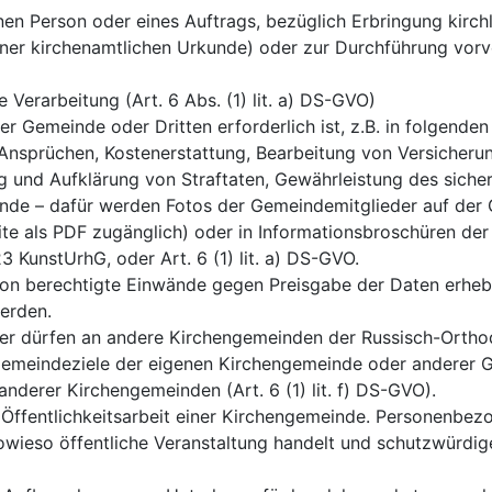
fenen Person oder eines Auftrags, bezüglich Erbringung kirc
iner kirchenamtlichen Urkunde) oder zur Durchführung vorve
ie Verarbeitung (Art. 6 Abs. (1) lit. a) DS-GVO)
er Gemeinde oder Dritten erforderlich ist, z.B. in folgende
sprüchen, Kostenerstattung, Bearbeitung von Versicherungs
nd Aufklärung von Straftaten, Gewährleistung des sicheren 
de – dafür werden Fotos der Gemeindemitglieder auf der
 als PDF zugänglich) oder in Informationsbroschüren der G
§23 KunstUrhG, oder Art. 6 (1) lit. a) DS-GVO.
rson berechtigte Einwände gegen Preisgabe der Daten erheb
erden.
 dürfen an andere Kirchengemeinden der Russisch-Orthodo
Gemeindeziele der eigenen Kirchengemeinde oder anderer Ge
derer Kirchengemeinden (Art. 6 (1) lit. f) DS-GVO).
 Öffentlichkeitsarbeit einer Kirchengemeinde. Personenbe
 sowieso öffentliche Veranstaltung handelt und schutzwürdi