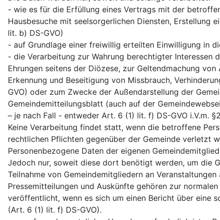
- wie es für die Erfüllung eines Vertrags mit der betrof
Hausbesuche mit seelsorgerlichen Diensten, Erstellung e
lit. b) DS-GVO)
- auf Grundlage einer freiwillig erteilten Einwilligung in d
- die Verarbeitung zur Wahrung berechtigter Interessen d
Ehrungen seitens der Diözese, zur Geltendmachung von An
Erkennung und Beseitigung von Missbrauch, Verhinderung u
GVO) oder zum Zwecke der Außendarstellung der Gemein
Gemeindemitteilungsblatt (auch auf der Gemeindewebseite
– je nach Fall - entweder Art. 6 (1) lit. f) DS-GVO i.V.m. 
Keine Verarbeitung findet statt, wenn die betroffene Pe
rechtlichen Pflichten gegenüber der Gemeinde verletzt w
Personenbezogene Daten der eigenen Gemeindemitglieder
Jedoch nur, soweit diese dort benötigt werden, um die 
Teilnahme von Gemeindemitgliedern an Veranstaltungen an
Pressemitteilungen und Auskünfte gehören zur normalen
veröffentlicht, wenn es sich um einen Bericht über eine
(Art. 6 (1) lit. f) DS-GVO).