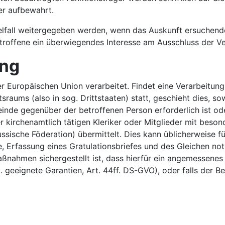
er aufbewahrt.
lfall weitergegeben werden, wenn das Auskunft ersuchende
roffene ein überwiegendes Interesse am Ausschluss der Ve
ung
r Europäischen Union verarbeitet. Findet eine Verarbeitun
aums (also in sog. Drittstaaten) statt, geschieht dies, sowe
einde gegenüber der betroffenen Person erforderlich ist od
er kirchenamtlich tätigen Kleriker oder Mitglieder mit beso
sische Föderation) übermittelt. Dies kann üblicherweise fü
e, Erfassung eines Gratulationsbriefes und des Gleichen no
aßnahmen sichergestellt ist, dass hierfür ein angemessenes
gnete Garantien, Art. 44ff. DS-GVO), oder falls der Betroff