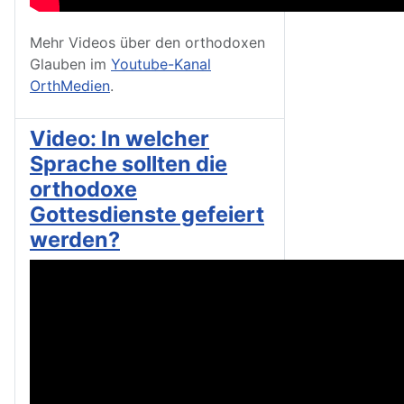
Mehr Videos über den orthodoxen
Glauben im
Youtube-Kanal
OrthMedien
.
Video: In welcher
Sprache sollten die
orthodoxe
Gottesdienste gefeiert
werden?