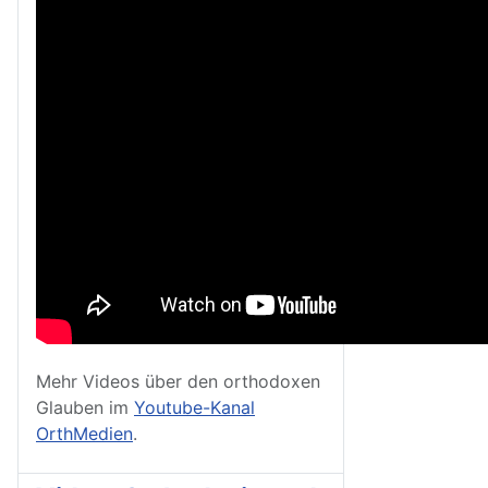
Mehr Videos über den orthodoxen
Glauben im
Youtube-Kanal
OrthMedien
.