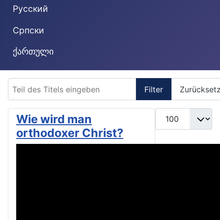
Русский
Cрпски
ქართული
Teil des Titels eingeben
Filter
Zurückset
Anzeige #
Wie wird man
orthodoxer Christ?