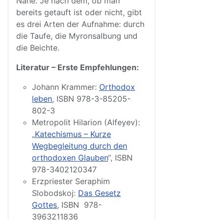
Nähe. Je nach dem, ob man
bereits getauft ist oder nicht, gibt
es drei Arten der Aufnahme: durch
die Taufe, die Myronsalbung und
die Beichte.
Literatur – Erste Empfehlungen:
Johann Krammer:
Orthodox
leben
, ISBN 978-3-85205-
802-3
Metropolit Hilarion (Alfeyev):
„
Katechismus – Kurze
Wegbegleitung durch den
orthodoxen Glauben
“, ISBN
978-3402120347
Erzpriester Seraphim
Slobodskoj:
Das Gesetz
Gottes
, ISBN 978-
3963211836