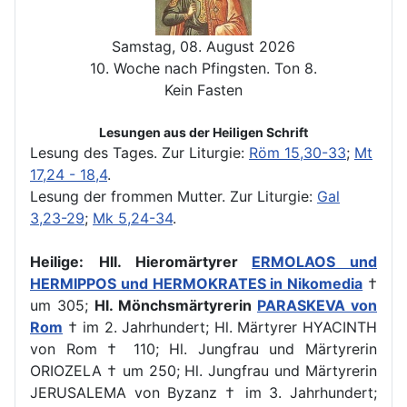
Samstag, 08. August 2026
10. Woche nach Pfingsten. Ton 8.
Kein Fasten
Lesungen aus der Heiligen Schrift
Lesung des Tages.
Zur Liturgie:
Röm 15,30-33
;
Mt
17,24 - 18,4
.
Lesung der frommen Mutter.
Zur Liturgie:
Gal
3,23-29
;
Mk 5,24-34
.
Heilige:
Hll. Hieromärtyrer
ERMOLAOS und
HERMIPPOS und HERMOKRATES in Nikomedia
†
um 305;
Hl. Mönchsmärtyrerin
PARASKEVA von
Rom
† im 2. Jahrhundert; Hl. Märtyrer HYACINTH
von Rom † 110; Hl. Jungfrau und Märtyrerin
ORIOZELA † um 250; Hl. Jungfrau und Märtyrerin
JERUSALEMA von Byzanz † im 3. Jahrhundert;