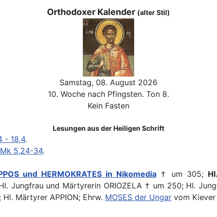
Orthodoxer Kalender
(alter Stil)
Samstag, 08. August 2026
10. Woche nach Pfingsten. Ton 8.
Kein Fasten
Lesungen aus der Heiligen Schrift
4 - 18,4
.
Mk 5,24-34
.
POS und HERMOKRATES in Nikomedia
† um 305;
Hl
Hl. Jungfrau und Märtyrerin ORIOZELA † um 250; Hl. Ju
; Hl. Märtyrer APPION; Ehrw.
MOSES der Ungar
vom Kiever 