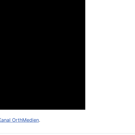
Kanal OrthMedien
.